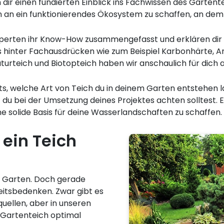
ir einen fundierten Einblick ins Fachwissen des Gartent
n an ein funktionierendes Ökosystem zu schaffen, an dem 
erten ihr Know-How zusammengefasst und erklären dir zu
as hinter Fachausdrücken wie zum Beispiel Karbonhärte, A
turteich und Biotopteich haben wir anschaulich für dich a
its, welche Art von Teich du in deinem Garten entstehen
 du bei der Umsetzung deines Projektes achten solltest. 
ne solide Basis für deine Wasserlandschaften zu schaffen.
 ein Teich
em Garten. Doch gerade
eitsbedenken. Zwar gibt es
quellen, aber in unseren
n Gartenteich optimal