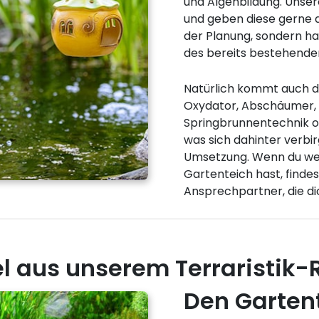
und Algenbildung. Unser
und geben diese gerne an
der Planung, sondern hab
des bereits bestehende
Natürlich kommt auch de
Oxydator, Abschäumer,
Springbrunnentechnik od
was sich dahinter verbir
Umsetzung. Wenn du we
Gartenteich hast, findes
Ansprechpartner, die di
el aus unserem Terraristik-
Den Gartent